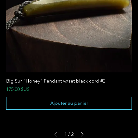
Big Sur "Honey" Pendant w/set black cord #2
Prix
175,00 $US
Ajouter au panier
1
/
2