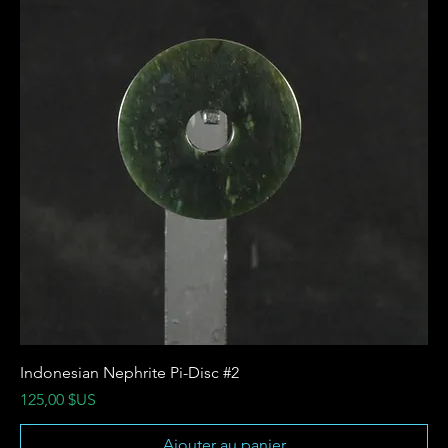
Indonesian Nephrite Pi-Disc #2
Prix
125,00 $US
Ajouter au panier