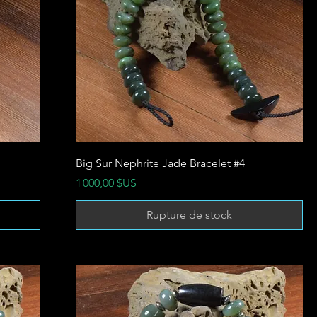
Big Sur Nephrite Jade Bracelet #4
Prix
1 000,00 $US
Rupture de stock