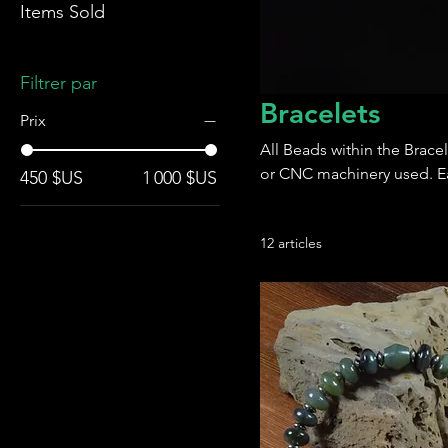
Items Sold
Filtrer par
Bracelets
Prix
All Beads within the Brac
or CNC machinery used. Eac
450 $US
1 000 $US
12 articles