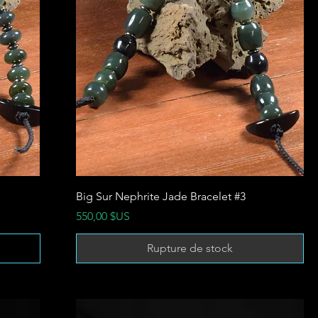
Big Sur Nephrite Jade Bracelet #3
Prix
550,00 $US
Rupture de stock