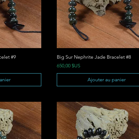
celet #9
Big Sur Nephrite Jade Bracelet #8
Prix
650,00 $US
anier
Ajouter au panier