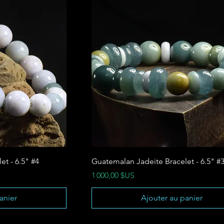
t - 6.5" #4
Guatemalan Jadeite Bracelet - 6.5" #
Prix
1 000,00 $US
anier
Ajouter au panier