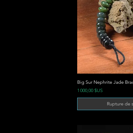
Big Sur Nephrite Jade Bra
Prix
1 000,00 $US
Rupture de 