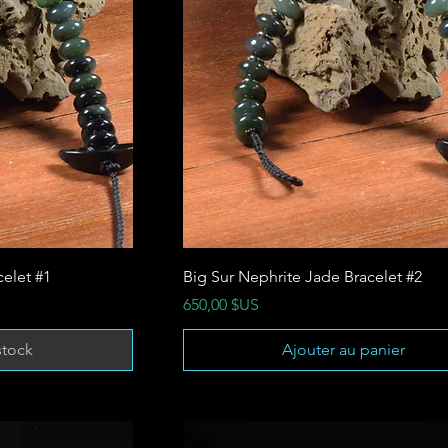
celet #1
Big Sur Nephrite Jade Bracelet #2
Prix
650,00 $US
stock
Ajouter au panier