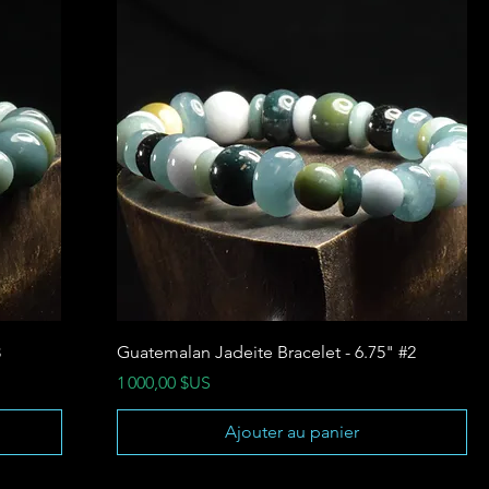
3
Guatemalan Jadeite Bracelet - 6.75" #2
Prix
1 000,00 $US
Ajouter au panier