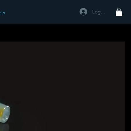
Logg inn
cts