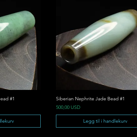
ead #1
Siberian Nephrite Jade Bead #1
Pris
500,00 USD
dlekurv
Legg til i handlekurv