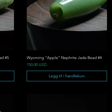
ad #5
Wyoming "Apple" Nephrite Jade Bead #4
Pris
750,00 USD
Legg til i handlekurv