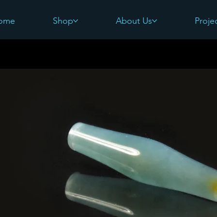
ome
Shop
About Us
Proje