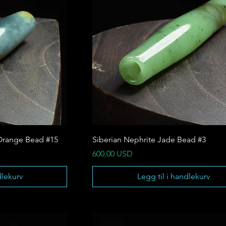
Orange Bead #15
Siberian Nephrite Jade Bead #3
Pris
600,00 USD
dlekurv
Legg til i handlekurv