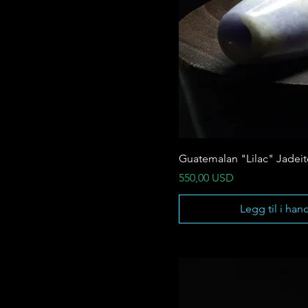
Guatemalan "Lilac" Jadei
Pris
550,00 USD
Legg til i han