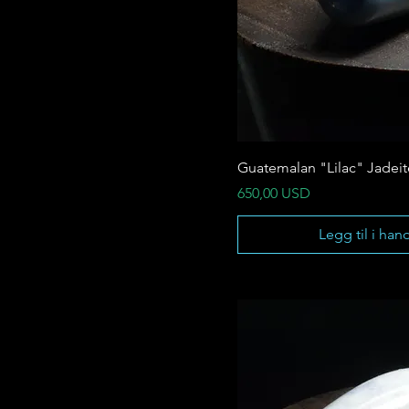
Guatemalan "Lilac" Jadei
Pris
650,00 USD
Legg til i han