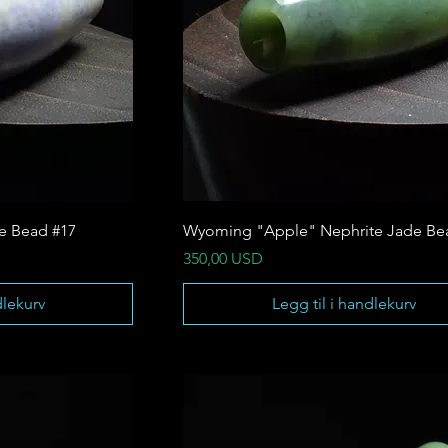
te Bead #17
Wyoming "Apple" Nephrite Jade Be
Pris
350,00 USD
dlekurv
Legg til i handlekurv