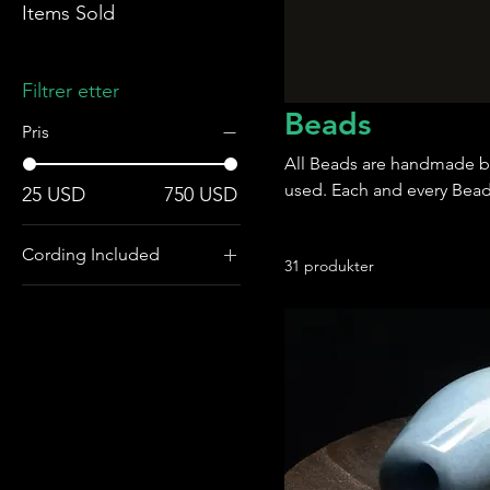
Items Sold
Filtrer etter
Beads
Pris
All Beads are handmade b
used. Each and every Bead 
25 USD
750 USD
Cording Included
31 produkter
Cording and
Matching Toggle
Included