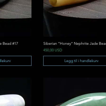
te Bead #17
Siberian "Honey" Nephrite Jade Bea
Pris
450,00 USD
dlekurv
Legg til i handlekurv