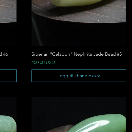
d #6
Siberian "Celadon" Nephrite Jade Bead #5
Pris
450,00 USD
Legg til i handlekurv