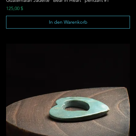
Guatemalan Jadeite "Bear in Heart" pendant #1
Preis
125,00 $
In den Warenkorb