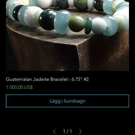
Guatemalan Jadeite Bracelet - 6.75" #2
Pris
1 000,00 US$
Lägg i kundvagn
1
/
1