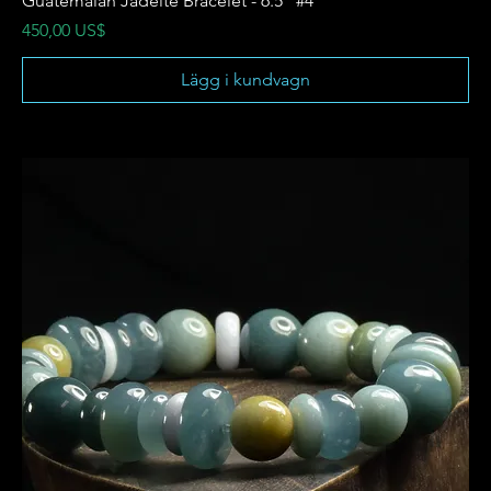
Guatemalan Jadeite Bracelet - 6.5" #4
Pris
450,00 US$
Lägg i kundvagn