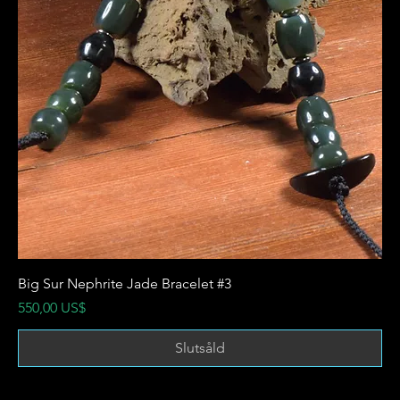
Big Sur Nephrite Jade Bracelet #3
Pris
550,00 US$
Slutsåld